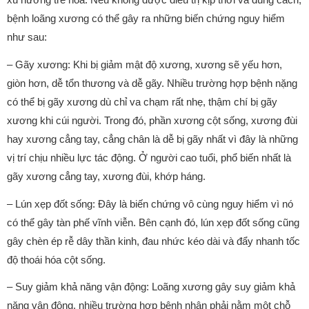
bệnh loãng xương có thể gây ra những biến chứng nguy hiểm
như sau:
– Gãy xương: Khi bị giảm mật độ xương, xương sẽ yếu hơn,
giòn hơn, dễ tổn thương và dễ gãy. Nhiều trường hợp bệnh nặng
có thể bị gãy xương dù chỉ va chạm rất nhẹ, thậm chí bị gãy
xương khi cúi người. Trong đó, phần xương cột sống, xương đùi
hay xương cẳng tay, cẳng chân là dễ bị gãy nhất vì đây là những
vị trí chịu nhiều lực tác động. Ở người cao tuổi, phổ biến nhất là
gãy xương cẳng tay, xương đùi, khớp háng.
– Lún xẹp đốt sống: Đây là biến chứng vô cùng nguy hiểm vì nó
có thể gây tàn phế vĩnh viễn. Bên cạnh đó, lún xẹp đốt sống cũng
gây chèn ép rễ dây thần kinh, đau nhức kéo dài và đẩy nhanh tốc
độ thoái hóa cột sống.
– Suy giảm khả năng vận động: Loãng xương gây suy giảm khả
năng vận động, nhiều trường hợp bệnh nhân phải nằm một chỗ