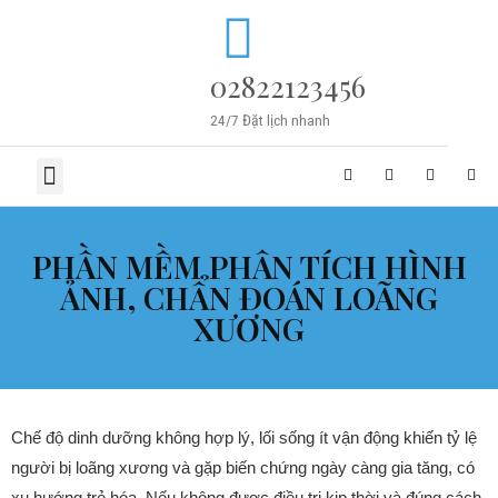
02822123456
24/7 Đặt lịch nhanh
TRANG CHỦ
VỀ CHÚNG TÔI
SẢN PHẨM
TIN TỨC
LIÊN HỆ
PHẦN MỀM PHÂN TÍCH HÌNH
ẢNH, CHẨN ĐOÁN LOÃNG
XƯƠNG
Chế độ dinh dưỡng không hợp lý, lối sống ít vận động khiến tỷ lệ
người bị loãng xương và gặp biến chứng ngày càng gia tăng, có
xu hướng trẻ hóa. Nếu không được điều trị kịp thời và đúng cách,