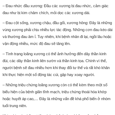
– Đau nhức đầu xương: Đầu các xương bị đau nhức, cảm giác
đau như bị kim châm chích, mỏi dọc các xương dài.
– Đau cột sống, xương chậu, đầu gối, xương hông: Đây là những
vùng xương phải chịu nhiều lực tác động. Những cơn đau kéo dài
và thường đau âm ỉ. Tuy nhiên, khi bệnh nhân đi lại, ngồi lâu hoặc
vận động nhiều, mức độ đau sẽ tăng lên.
– Tình trạng loãng xương có thể ảnh hưởng đến dây thần kinh
đùi, các dây thần kinh liên sườn và thần kinh tọa. Chính vì thế,
người bệnh sẽ đau nhiều hơn khi thay đổi tư thế và rất khó khăn
khi thực hiện một số động tác cúi, gập hay xoay người.
– Những triệu chứng loãng xương còn có thể kèm theo một số
biểu hiện của bệnh giãn tĩnh mạch, triệu chứng thoái hóa khớp
hoặc huyết áp cao,… Đây là những vấn đề khá phổ biến ở nhóm
tuổi trung niên.