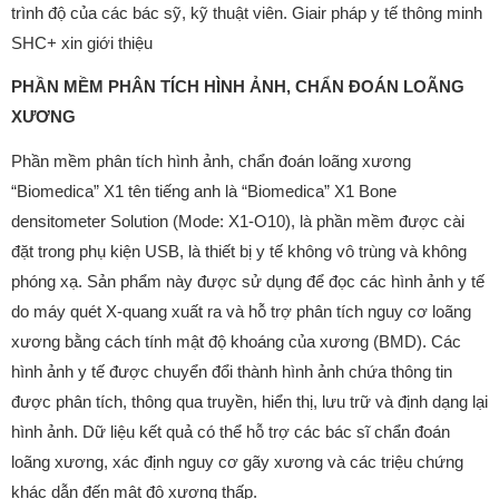
trình độ của các bác sỹ, kỹ thuật viên. Giair pháp y tế thông minh
SHC+ xin giới thiệu
PHẦN MỀM PHÂN TÍCH HÌNH ẢNH, CHẨN ĐOÁN LOÃNG
XƯƠNG
Phần mềm phân tích hình ảnh, chẩn đoán loãng xương
“Biomedica” X1 tên tiếng anh là “Biomedica” X1 Bone
densitometer Solution (Mode: X1-O10), là phần mềm được cài
đặt trong phụ kiện USB, là thiết bị y tế không vô trùng và không
phóng xạ. Sản phẩm này được sử dụng để đọc các hình ảnh y tế
do máy quét X-quang xuất ra và hỗ trợ phân tích nguy cơ loãng
xương bằng cách tính mật độ khoáng của xương (BMD). Các
hình ảnh y tế được chuyển đổi thành hình ảnh chứa thông tin
được phân tích, thông qua truyền, hiển thị, lưu trữ và định dạng lại
hình ảnh. Dữ liệu kết quả có thể hỗ trợ các bác sĩ chẩn đoán
loãng xương, xác định nguy cơ gãy xương và các triệu chứng
khác dẫn đến mật độ xương thấp.