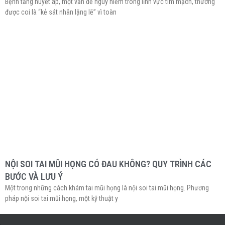
Bệnh tăng huyết áp, một vấn đề nguy hiểm trong lĩnh vực tim mạch, thường
được coi là “kẻ sát nhân lặng lẽ” vì toàn
NỘI SOI TAI MŨI HỌNG CÓ ĐAU KHÔNG? QUY TRÌNH CÁC
BƯỚC VÀ LƯU Ý
Một trong những cách khám tai mũi họng là nội soi tai mũi họng. Phương
pháp nội soi tai mũi họng, một kỹ thuật y