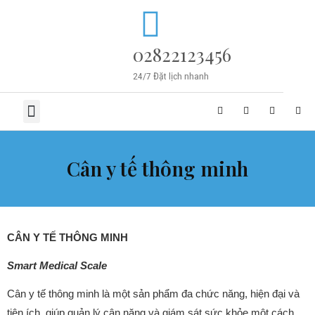
02822123456
24/7 Đặt lịch nhanh
TRANG CHỦ
VỀ CHÚNG TÔI
SẢN PHẨM
TIN TỨC
LIÊN HỆ
Cân y tế thông minh
CÂN Y TẾ THÔNG MINH
Smart Medical Scale
Cân y tế thông minh là một sản phẩm đa chức năng, hiện đại và
tiện ích, giúp quản lý cân nặng và giám sát sức khỏe một cách